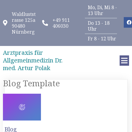
Mo, Di, Mi 8 -
13 Uhr
Waldlustst
rasse 125a
+49 911
Do 13 - 18
90480
406030
Uhr
Nürnberg
Fr 8 - 12 Uhr
Arztpraxis für
Allgemeinmedizin Dr.
med. Artur Polak
Blog Template
Blog