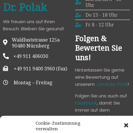
Dr. Polak
Uhr
Do 13 - 18 Uhr
Wir freuen uns auf Ihren
Fr 8 - 12 Uhr
Besuch. Bleiben Sie gesund!
Folgen &
Waldluststrasse 125a
90480 Nürnberg
Bewerten Sie
uns!
+49 911 406030
+49 911 9400 3960 (Fax)
Hinterlassen Sie gerne
eine Bewertung auf
Montag – Freitag
unserem
Jameda-Profil
!
Folgen Sie uns auch auf
Facebook
, damit Sie
immer auf dem
Laufendem bleiben!
Cookie-Zustimmung
verwalten